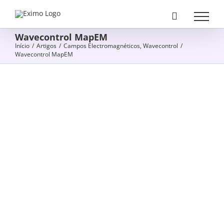
Skip
to
content
Wavecontrol MapEM
Início
/
Artigos
/
Campos Electromagnéticos
,
Wavecontrol
/
Wavecontrol MapEM