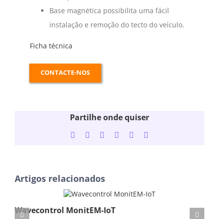
Base magnética possibilita uma fácil
instalação e remoção do tecto do veículo.
Ficha técnica
CONTACTE-NOS
Partilhe onde quiser
Facebook
Twitter
LinkedIn
WhatsApp
Tumblr
Email
(necessário
mas
não
publicado)
Artigos relacionados
Wavecontrol MonitEM-IoT
So