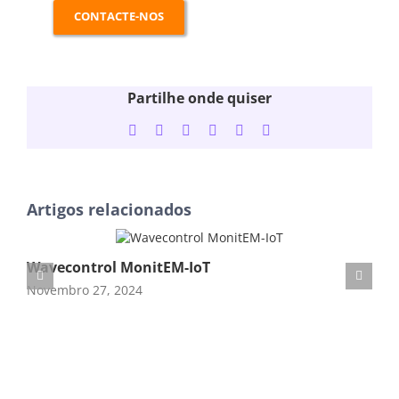
CONTACTE-NOS
Partilhe onde quiser
Facebook
Twitter
LinkedIn
WhatsApp
Tumblr
Email
(necessário
mas
não
publicado)
Artigos relacionados
Wavecontrol MonitEM-IoT
Wa
Novembro 27, 2024
Fev