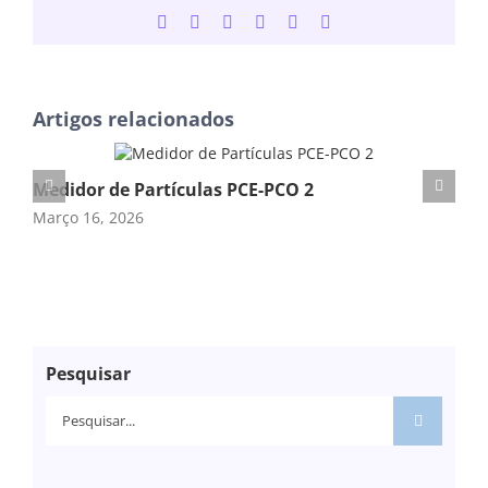
Facebook
Twitter
LinkedIn
WhatsApp
Tumblr
Email
(necessário
mas
não
publicado)
Artigos relacionados
Medidor de Partículas PCE-PCO 2
Me
Março 16, 2026
Mar
Pesquisar
Pesquisar