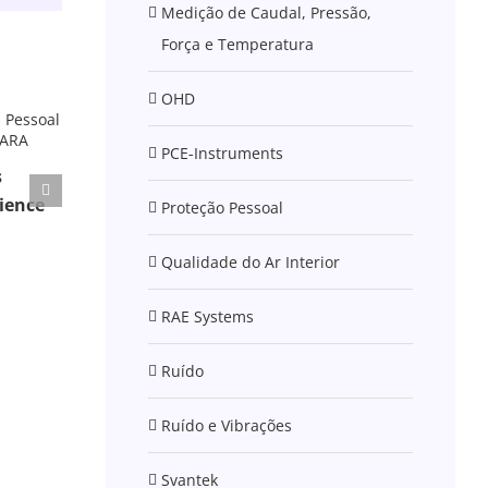
mas
Medição de Caudal, Pressão,
não
publicado)
Força e Temperatura
OHD
PCE-Instruments
s
cience
Proteção Pessoal
Qualidade do Ar Interior
RAE Systems
Ruído
Ruído e Vibrações
Svantek