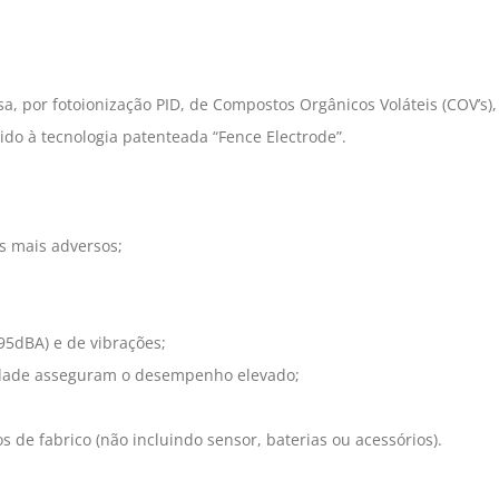
sa, por fotoionização PID, de Compostos Orgânicos Voláteis (COV’s),
do à tecnologia patenteada “Fence Electrode”.
s mais adversos;
95dBA) e de vibrações;
midade asseguram o desempenho elevado;
s de fabrico (não incluindo sensor, baterias ou acessórios).