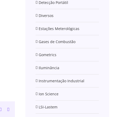
Detecção Portátil
Diversos
Estações Meterológicas
Gases de Combustão
Gometrics
Iluminância
Instrumentação Industrial
Ion Science
LSI-Lastem
n
atsApp
Tumblr
Email
(necessário