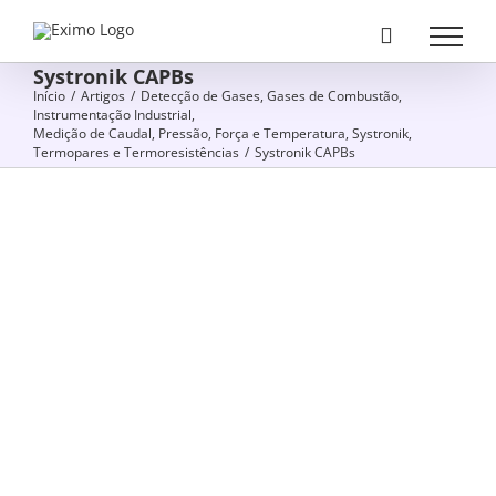
Skip
to
Systronik CAPBs
content
Início
/
Artigos
/
Detecção de Gases
,
Gases de Combustão
,
Instrumentação Industrial
,
Medição de Caudal, Pressão, Força e Temperatura
,
Systronik
,
Termopares e Termoresistências
/
Systronik CAPBs