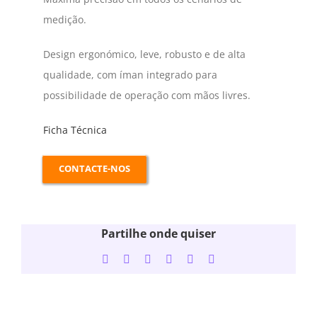
medição.
Design ergonómico, leve, robusto e de alta
qualidade, com íman integrado para
possibilidade de operação com mãos livres.
Ficha Técnica
CONTACTE-NOS
Partilhe onde quiser
Facebook
Twitter
LinkedIn
WhatsApp
Tumblr
Email
(necessário
mas
não
publicado)