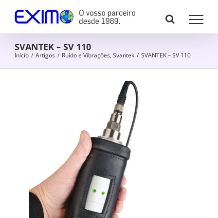
Skip
to
content
SVANTEK – SV 110
Início
/
Artigos
/
Ruído e Vibrações
,
Svantek
/
SVANTEK – SV 110