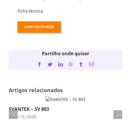
Ficha
técni
ca
CONTACTE-NOS
Partilhe onde quiser
Facebook
Twitter
LinkedIn
WhatsApp
Tumblr
Email
(necessário
mas
não
publicado)
Artigos relacionados
SVANTEK – SV 803
Do
Maio 13, 2024
SV
Abr