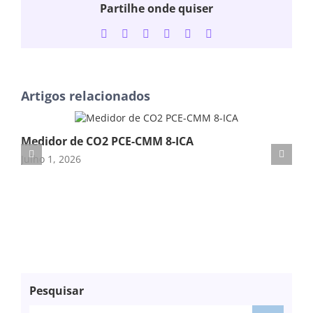
Partilhe onde quiser
Facebook
Twitter
LinkedIn
WhatsApp
Tumblr
Email
(necessário
mas
não
publicado)
Artigos relacionados
Medidor de CO2 PCE-CMM 8-ICA
Me
Julho 1, 2026
Fev
Pesquisar