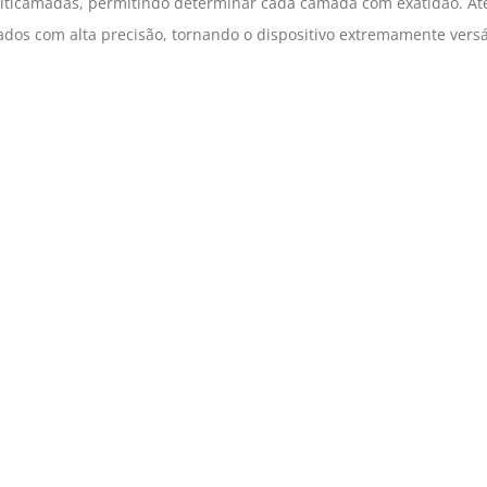
lticamadas, permitindo determinar cada camada com exatidão. At
dos com alta precisão, tornando o dispositivo extremamente versát