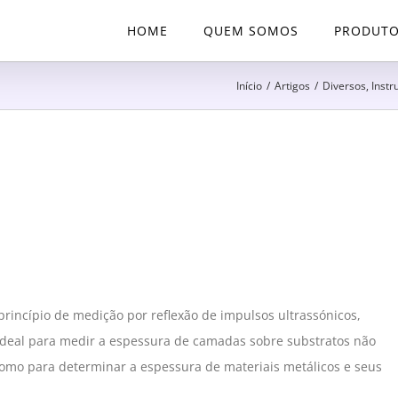
HOME
QUEM SOMOS
PRODUT
Início
/
Artigos
/
Diversos
,
Instr
incípio de medição por reflexão de impulsos ultrassónicos,
 ideal para medir a espessura de camadas sobre substratos não
como para determinar a espessura de materiais metálicos e seus