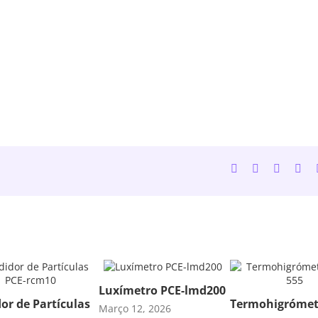
Facebook
Twitter
LinkedI
Wh
Luxímetro PCE-lmd200
or de Partículas
Termohigrómet
Março 12, 2026