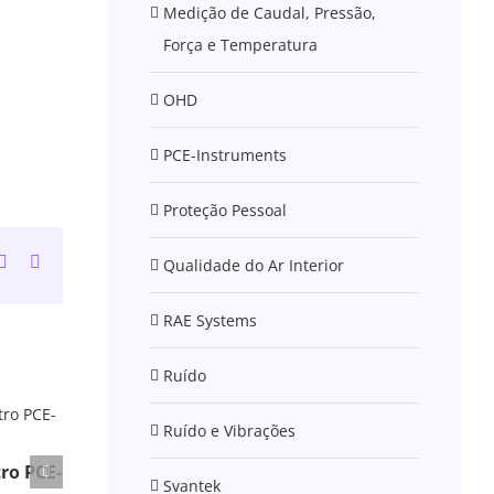
Medição de Caudal, Pressão,
Força e Temperatura
OHD
PCE-Instruments
Proteção Pessoal
n
atsApp
Tumblr
Email
Qualidade do Ar Interior
(necessário
mas
não
RAE Systems
publicado)
Ruído
Ruído e Vibrações
ro PCE-
Svantek