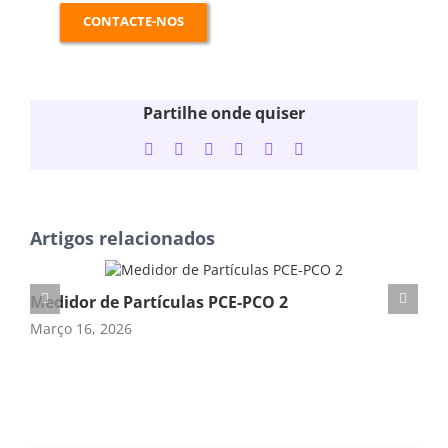
CONTACTE-NOS
Partilhe onde quiser
Facebook
Twitter
LinkedIn
WhatsApp
Tumblr
Email
(necessário
mas
não
publicado)
Artigos relacionados
Medidor de Partículas PCE-PCO 2
Me
Março 16, 2026
Mar