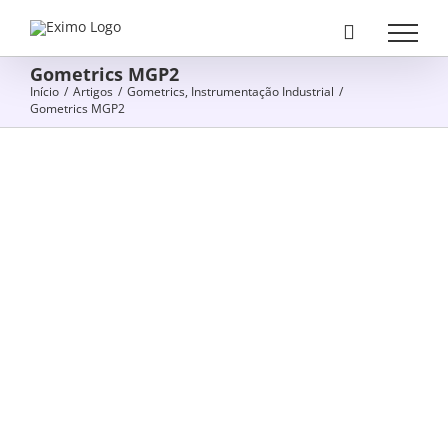
Skip
to
content
Gometrics MGP2
Início
/
Artigos
/
Gometrics
,
Instrumentação Industrial
/
Gometrics MGP2