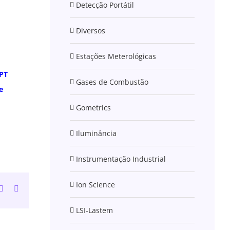
Detecção Portátil
Diversos
Estações Meterológicas
NPT
Gases de Combustão
e
Gometrics
Iluminância
Instrumentação Industrial
Ion Science
n
atsApp
Tumblr
Email
(necessário
mas
LSI-Lastem
não
publicado)