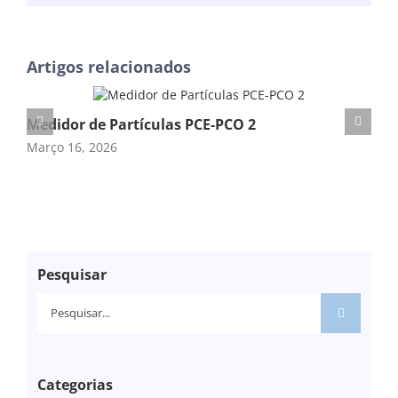
(necessário
mas
não
publicado)
Artigos relacionados
Medidor de Partículas PCE-PCO 2
Me
Março 16, 2026
Mar
Pesquisar
Pesquisar
Categorias