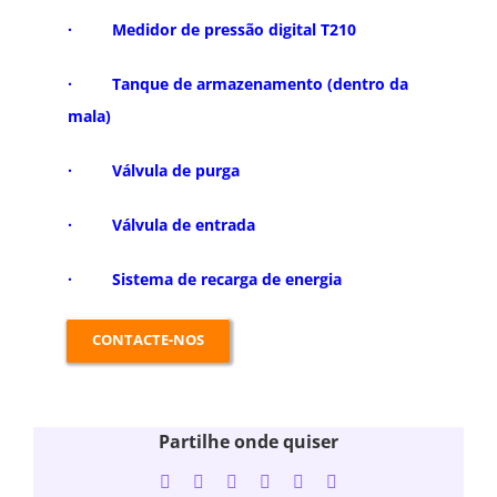
· Medidor de pressão digital T210
· Tanque de armazenamento (dentro da
mala)
· Válvula de purga
· Válvula de entrada
· Sistema de recarga de energia
CONTACTE-NOS
Partilhe onde quiser
Facebook
Twitter
LinkedIn
WhatsApp
Tumblr
Email