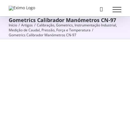
Skip
to
Gometrics Calibrador Manómetros CN-97
content
Início
/
Artigos
/
Calibração
,
Gometrics
,
Instrumentação Industrial
,
Medição de Caudal, Pressão, Força e Temperatura
/
Gometrics Calibrador Manómetros CN-97