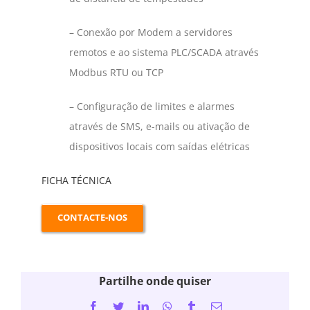
– Conexão por Modem a servidores
remotos e ao sistema PLC/SCADA através
Modbus RTU ou TCP
– Configuração de limites e alarmes
através de SMS, e-mails ou ativação de
dispositivos locais com saídas elétricas
FICHA TÉCNICA
CONTACTE-NOS
Partilhe onde quiser
Facebook
Twitter
LinkedIn
WhatsApp
Tumblr
Email