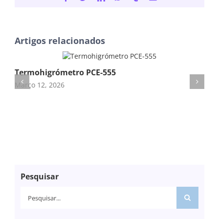
(necessário
mas
não
publicado)
Artigos relacionados
Termohigrómetro PCE-555
Te
Março 12, 2026
Mar
Pesquisar
Pesquisar